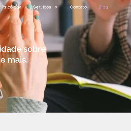
 Psicóloga
Serviços
Contato
Blog
lidade sobre
 e mais.