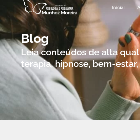
Inicial
A
Blog
Leia conteúdos de alta qua
terapia, hipnose, bem-estar,