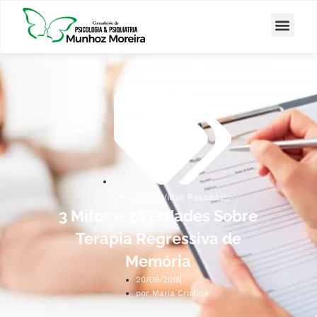
Terapia de Vidas Passadas
3 Mitos e 3 Verdades Sobre
Terapia Regressiva de
Memória
20/09/2016
por
Maria Cristina